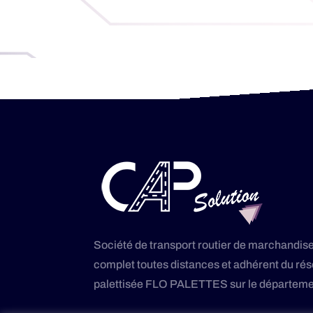
Société de transport routier de marchandise
complet toutes distances et adhérent du r
palettisée FLO PALETTES sur le départeme