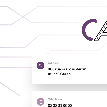
Adresse

460 rue Francis Perrin
45 770 Saran
Téléphone

02 38 81 00 83