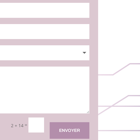
=
2 + 14
ENVOYER